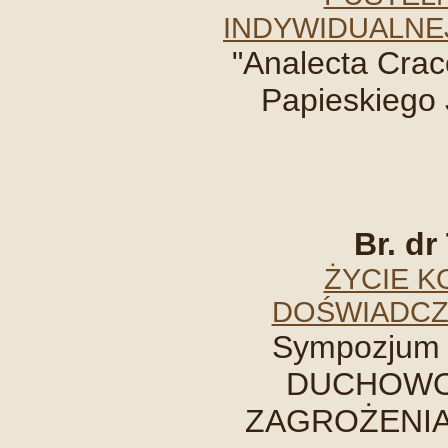
INDYWIDUALNE
"Analecta Crac
Papieskiego 
Br. d
ŻYCIE 
DOŚWIADCZE
Sympozjum 
DUCHOWOŚ
ZAGROŻENIA, 